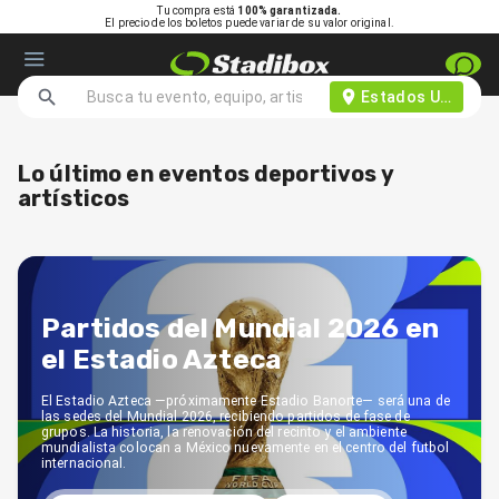
Tu compra está
100% garantizada.
El precio de los boletos puede variar de su valor original.
Estados Unidos d
Lo último en eventos deportivos y
artísticos
Partidos del Mundial 2026 en
el Estadio Azteca
El Estadio Azteca —próximamente Estadio Banorte— será una de
las sedes del Mundial 2026, recibiendo partidos de fase de
grupos. La historia, la renovación del recinto y el ambiente
mundialista colocan a México nuevamente en el centro del futbol
internacional.