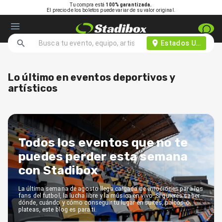
Tu compra está
100% garantizada.
El precio de los boletos puede variar de su valor original.
Estados Unidos d
Lo último en eventos deportivos y
artísticos
Todos los eventos que no te
puedes perder esta semana
con Stadibox
La última semana de agosto llega cargada de emociones para los
fans del futbol, la lucha libre y la música en vivo. Si quieres saber
dónde, cuándo y cómo conseguir tu lugar en suites, palcos o
plateas, este blog es para ti.