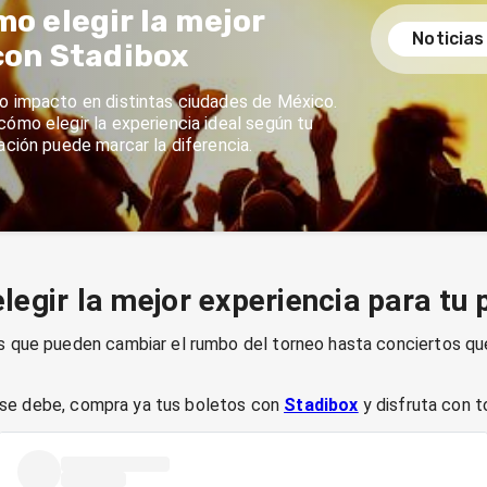
o elegir la mejor
Noticias
con Stadibox
to impacto en distintas ciudades de México.
cómo elegir la experiencia ideal según tu
ación puede marcar la diferencia.
egir la mejor experiencia para tu 
 que pueden cambiar el rumbo del torneo hasta conciertos que
o se debe, compra ya tus boletos con
Stadibox
y disfruta con 