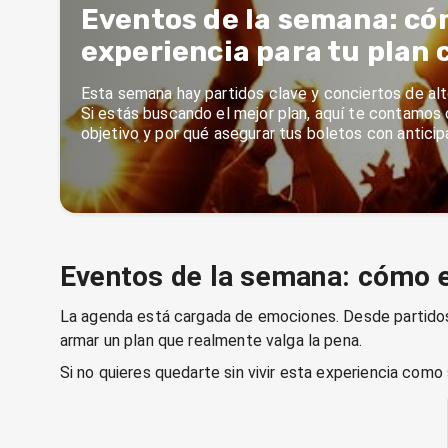
Eventos de la semana: cóm
experiencia para tu plan 
Esta semana hay partidos clave y conciertos de al
Si estás buscando el mejor plan, aquí te contamos 
objetivo y por qué asegurar tus boletos con anticip
Eventos de la semana: cómo el
La agenda está cargada de emociones. Desde partidos
armar un plan que realmente valga la pena.
Si no quieres quedarte sin vivir esta experiencia com