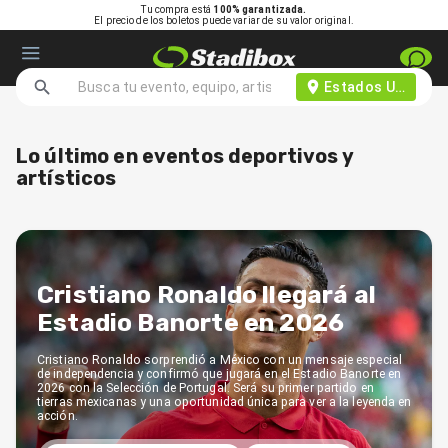
Tu compra está
100% garantizada.
El precio de los boletos puede variar de su valor original.
Estados Unidos d
Lo último en eventos deportivos y
artísticos
Cristiano Ronaldo llegará al
Estadio Banorte en 2026
Cristiano Ronaldo sorprendió a México con un mensaje especial
de independencia y confirmó que jugará en el Estadio Banorte en
2026 con la Selección de Portugal. Será su primer partido en
tierras mexicanas y una oportunidad única para ver a la leyenda en
acción.