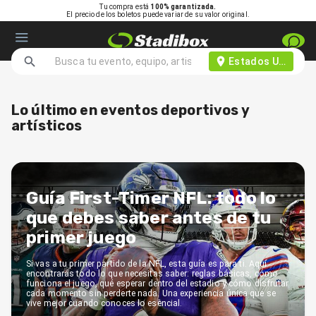
Tu compra está
100% garantizada.
El precio de los boletos puede variar de su valor original.
Estados Unidos d
Lo último en eventos deportivos y
artísticos
Guía First-Timer NFL: todo lo
que debes saber antes de tu
primer juego
Si vas a tu primer partido de la NFL, esta guía es para ti. Aquí
encontrarás todo lo que necesitas saber: reglas básicas, cómo
funciona el juego, qué esperar dentro del estadio y cómo disfrutar
cada momento sin perderte nada. Una experiencia única que se
vive mejor cuando conoces lo esencial.