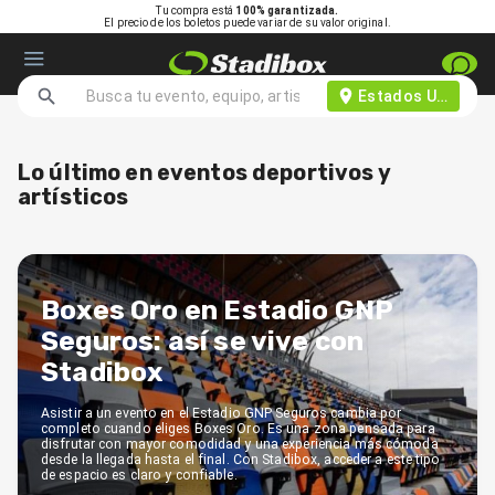
Tu compra está
100% garantizada.
El precio de los boletos puede variar de su valor original.
Estados Unidos d
Lo último en eventos deportivos y
artísticos
Boxes Oro en Estadio GNP
Seguros: así se vive con
Stadibox
Asistir a un evento en el Estadio GNP Seguros cambia por
completo cuando eliges Boxes Oro. Es una zona pensada para
disfrutar con mayor comodidad y una experiencia más cómoda
desde la llegada hasta el final. Con Stadibox, acceder a este tipo
de espacio es claro y confiable.