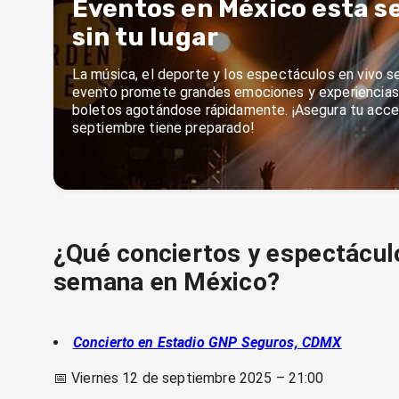
Eventos en México esta s
sin tu lugar
La música, el deporte y los espectáculos en vivo 
evento promete grandes emociones y experiencias i
boletos agotándose rápidamente. ¡Asegura tu acces
septiembre tiene preparado!
¿Qué conciertos y espectácul
semana en México?
Concierto en Estadio GNP Seguros, CDMX
📅 Viernes 12 de septiembre 2025 – 21:00