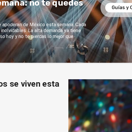
emana: no te quedes
Guías y 
se apoderan de México esta semana. Cada
nolvidables. La alta demanda ya tiene
o hoy y no te pierdas lo mejor que
os se viven esta