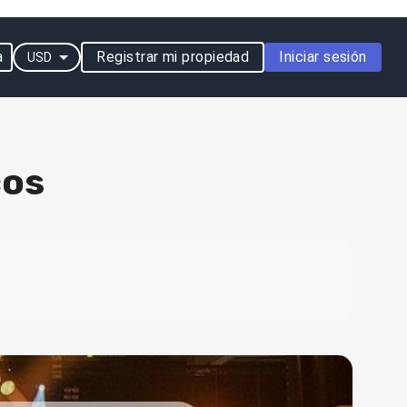
a
Registrar mi propiedad
Iniciar sesión
USD
cos