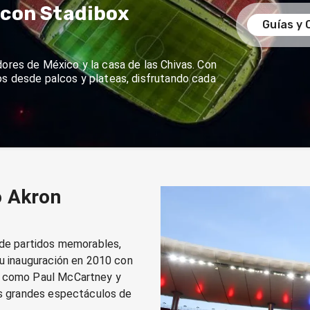
e con Stadibox
Guías y 
dores de México y la casa de las Chivas. Con
os desde palcos y plateas, disfrutando cada
o Akron
 de partidos memorables,
su inauguración en 2010 con
s como Paul McCartney y
los grandes espectáculos de