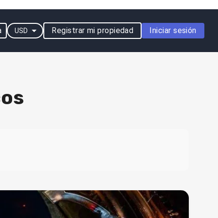
a
Registrar mi propiedad
Iniciar sesión
USD
cos