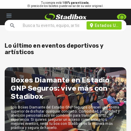
Tu compra está
100% garantizada.
El precio de los boletos puede variar de su valor original.
Estados Unidos d
Lo último en eventos deportivos y
artísticos
Boxes Diamante en Estadio
GNP Seguros: vive más con
Stadibox
Los Boxes Diamante del Estadio GNP Seguros ofrecen una forma
superior de disfrutar cualquier concierto. Comodidad, privacidad y
atención personalizada se combinan para transformar tu
experiencia. Si quieres asegurar un acceso constante a los
mejores eventos, renta tu box con Stadibox es la manera más
práctica y segura de hacerlo.