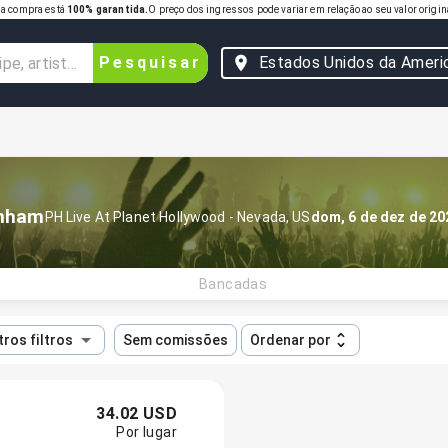
a compra está
100% garantida.
O preço dos ingressos pode variar em relação ao seu valor origin
Pesquisar
Estados Unidos da Ameri
unham
PH Live At Planet Hollywood
-
Nevada
,
US
dom, 6 de dez de 20
Bancadas
ros filtros
Sem comissões
Ordenar por
34.02 USD
Por lugar