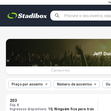
Su
Jeff D
Camarotes
Preço por assento
Número de assentos
Out
203
Fila
:
K
Ingressos disponíveis
:
10
,
Ninguém fica para trás