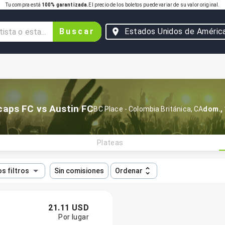
Tu compra está
100% garantizada.
El precio de los boletos puede variar de su valor original.
Buscar
Estados Unidos de Améric
aps FC vs Austin FC
BC Place
-
Colombia Británica
,
CA
dom., 
Plateas
s filtros
Sin comisiones
Ordenar
21.11 USD
Por lugar