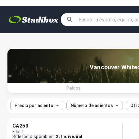
Vancouver Whitec
Palcos
Precio por asiento
Número de asientos
Otro
GA253
Fila
:
1
Boletos disponibles
:
2
,
Individual