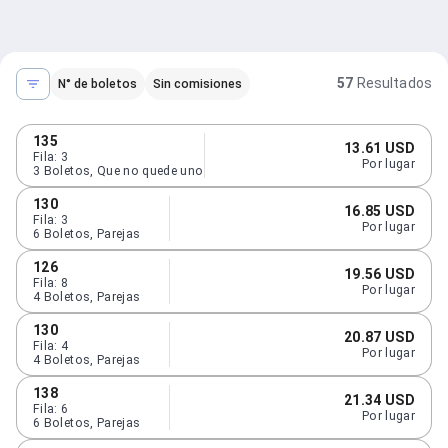
57
Resultados
N° de boletos
Sin comisiones
135
13.61 USD
Fila
:
3
Por lugar
3
Boletos
,
Que no quede uno
130
16.85 USD
Fila
:
3
Por lugar
6
Boletos
,
Parejas
126
19.56 USD
Fila
:
8
Por lugar
4
Boletos
,
Parejas
130
20.87 USD
Fila
:
4
Por lugar
4
Boletos
,
Parejas
138
21.34 USD
Fila
:
6
Por lugar
6
Boletos
,
Parejas