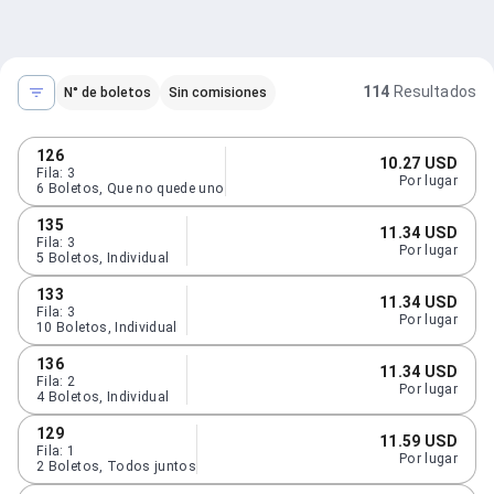
114
Resultados
N° de boletos
Sin comisiones
126
10.27 USD
Fila
:
3
Por lugar
6
Boletos
,
Que no quede uno
135
11.34 USD
Fila
:
3
Por lugar
5
Boletos
,
Individual
133
11.34 USD
Fila
:
3
Por lugar
10
Boletos
,
Individual
136
11.34 USD
Fila
:
2
Por lugar
4
Boletos
,
Individual
129
11.59 USD
Fila
:
1
Por lugar
2
Boletos
,
Todos juntos