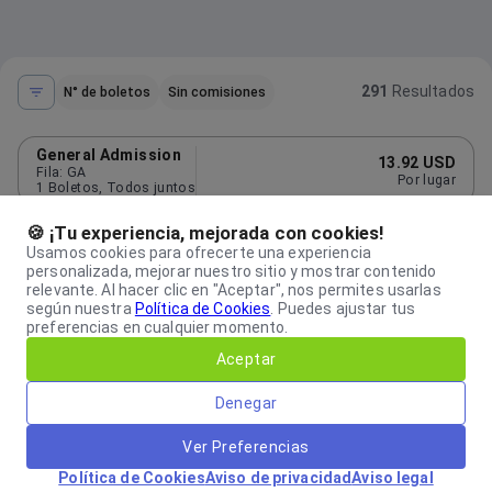
291
Resultados
N° de boletos
Sin comisiones
General Admission
13.92 USD
Fila
:
GA
Por lugar
1
Boletos
,
Todos juntos
SOUTH GA
🍪 ¡Tu experiencia, mejorada con cookies!
16.85 USD
Fila
:
GA
Por lugar
Usamos cookies para ofrecerte una experiencia
2
Boletos
,
Todos juntos
personalizada, mejorar nuestro sitio y mostrar contenido
relevante. Al hacer clic en "Aceptar", nos permites usarlas
SUPPORTER
17.34 USD
según nuestra
Política de Cookies
.
Puedes ajustar tus
Fila
:
43
Por lugar
3
Boletos
,
Que no quede uno
preferencias en cualquier momento.
Aceptar
MEMBER STAND
17.52 USD
Fila
:
GA
Por lugar
11
Boletos
,
Que no quede uno
Denegar
Supporter
18.70 USD
Ver Preferencias
Fila
:
GA
Por lugar
6
Boletos
,
Individual
Política de Cookies
Aviso de privacidad
Aviso legal