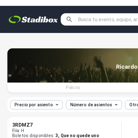
Ricardo
Palcos
Precio por asiento
Número de asientos
Otro
3RDMZ7
Fila
:
H
Boletos disponibles
:
3
,
Que no quede uno