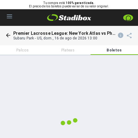
Tu compra está
100% garantizada.
El precio de los boletos puede variar de su valor original.
Premier Lacrosse League: New York Atlas vs Philadelphia Waterdogs & Denver Outlaws vs California Redwoods
Subaru Park
-
US
,
dom., 16 de ago de 2026 13:00
Palcos
Plateas
Boletos