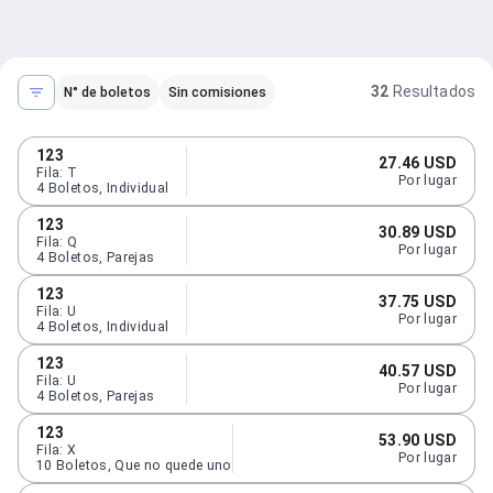
32
Resultados
N° de boletos
Sin comisiones
123
27.46 USD
Fila
:
T
Por lugar
4
Boletos
,
Individual
123
30.89 USD
Fila
:
Q
Por lugar
4
Boletos
,
Parejas
123
37.75 USD
Fila
:
U
Por lugar
4
Boletos
,
Individual
123
40.57 USD
Fila
:
U
Por lugar
4
Boletos
,
Parejas
123
53.90 USD
Fila
:
X
Por lugar
10
Boletos
,
Que no quede uno