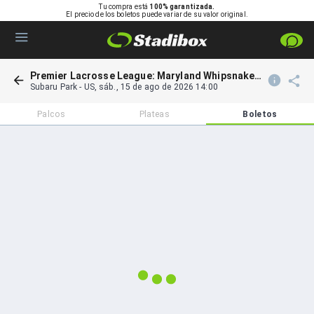
Tu compra está
100% garantizada.
El precio de los boletos puede variar de su valor original.
Premier Lacrosse League: Maryland Whipsnakes vs Philadelphia Waterdogs & WLL Championship
Subaru Park
-
US
,
sáb., 15 de ago de 2026 14:00
Palcos
Plateas
Boletos