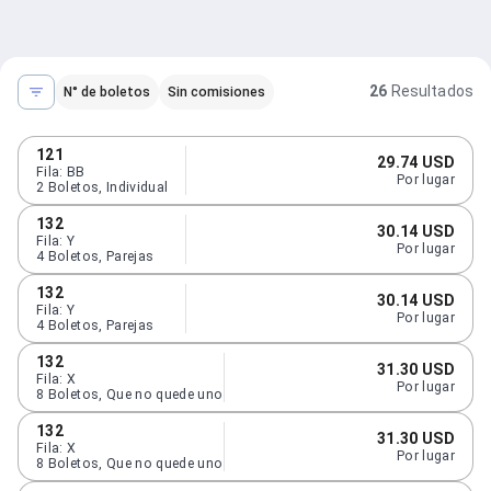
26
Resultados
N° de boletos
Sin comisiones
121
29.74 USD
Fila
:
BB
Por lugar
2
Boletos
,
Individual
132
30.14 USD
Fila
:
Y
Por lugar
4
Boletos
,
Parejas
132
30.14 USD
Fila
:
Y
Por lugar
4
Boletos
,
Parejas
132
31.30 USD
Fila
:
X
Por lugar
8
Boletos
,
Que no quede uno
132
31.30 USD
Fila
:
X
Por lugar
8
Boletos
,
Que no quede uno