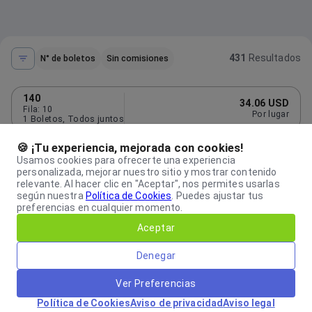
431
Resultados
N° de boletos
Sin comisiones
140
34.06 USD
Fila
:
10
Por lugar
1
Boletos
,
Todos juntos
104
🍪 ¡Tu experiencia, mejorada con cookies!
34.06 USD
Fila
:
27
Por lugar
Usamos cookies para ofrecerte una experiencia
1
Boletos
,
Todos juntos
personalizada, mejorar nuestro sitio y mostrar contenido
relevante. Al hacer clic en "Aceptar", nos permites usarlas
139
38.76 USD
según nuestra
Política de Cookies
.
Puedes ajustar tus
Fila
:
6
Por lugar
2
Boletos
,
Individual
preferencias en cualquier momento.
Aceptar
137
39.94 USD
Fila
:
27
Por lugar
4
Boletos
,
Parejas
Denegar
104
40.67 USD
Ver Preferencias
Fila
:
24
Por lugar
2
Boletos
,
Todos juntos
Política de Cookies
Aviso de privacidad
Aviso legal