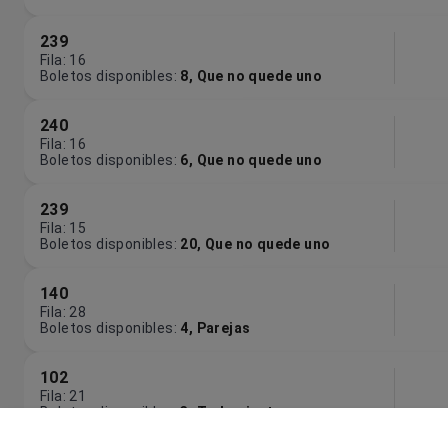
239
Fila
:
16
Boletos disponibles
:
8
,
Que no quede uno
240
Fila
:
16
Boletos disponibles
:
6
,
Que no quede uno
239
Fila
:
15
Boletos disponibles
:
20
,
Que no quede uno
140
Fila
:
28
Boletos disponibles
:
4
,
Parejas
102
Fila
:
21
Boletos disponibles
:
3
,
Todos juntos