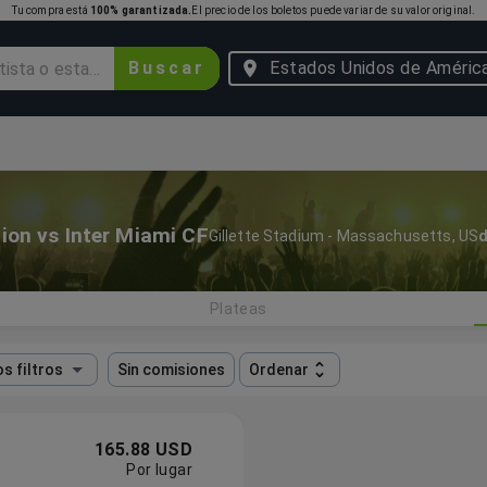
Tu compra está
100% garantizada.
El precio de los boletos puede variar de su valor original.
Buscar
Estados Unidos de Améric
ion vs Inter Miami CF
Gillette Stadium
-
Massachusetts
,
US
d
Plateas
s filtros
Sin comisiones
Ordenar
165.88 USD
Por lugar