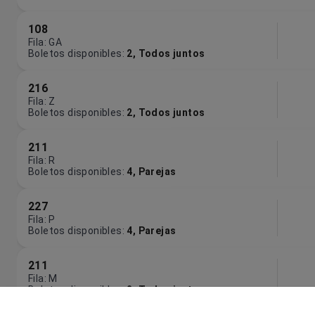
108
Fila
:
GA
Boletos disponibles
:
2
,
Todos juntos
216
Fila
:
Z
Boletos disponibles
:
2
,
Todos juntos
211
Fila
:
R
Boletos disponibles
:
4
,
Parejas
227
Fila
:
P
Boletos disponibles
:
4
,
Parejas
211
Fila
:
M
Boletos disponibles
:
2
,
Todos juntos