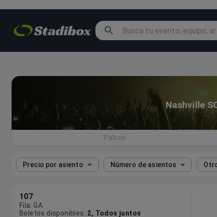
Nashville 
Palcos
Precio por asiento
Número de asientos
Otro
107
Fila
:
GA
Boletos disponibles
:
2
,
Todos juntos