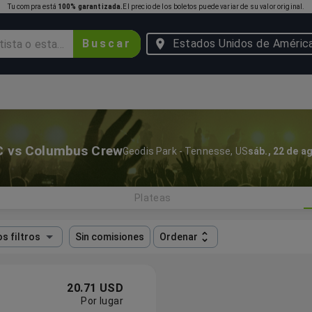
Tu compra está
100% garantizada.
El precio de los boletos puede variar de su valor original.
Buscar
Estados Unidos de Améric
SC vs Columbus Crew
Geodis Park
-
Tennesse
,
US
sáb., 22 de a
Plateas
s filtros
Sin comisiones
Ordenar
20.71 USD
Por lugar