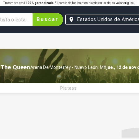
Tu compra está
100% garantizada.
El precio de los boletos puede variar de su valor original.
Buscar
Estados Unidos de Améric
 The Queen
Arena De Monterrey
-
Nuevo León
,
MX
jue., 12 de nov
Plateas