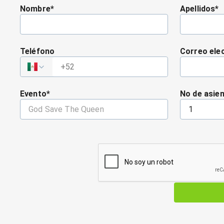
Nombre
*
Apellidos
*
Teléfono
Correo ele
+
52
Evento
*
No de asie