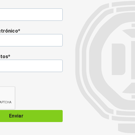
ctrónico
*
ntos
*
Enviar