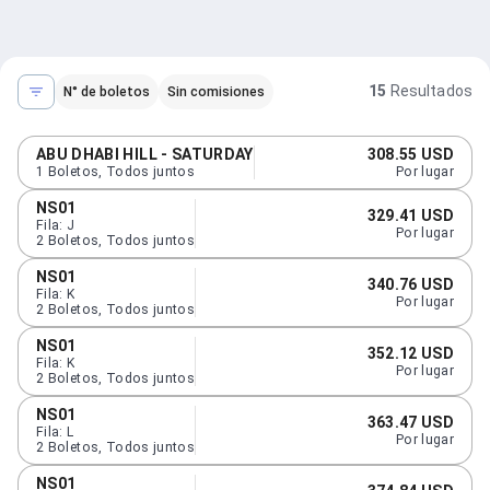
15
Resultados
N° de boletos
Sin comisiones
ABU DHABI HILL - SATURDAY
308.55 USD
1
Boletos
,
Todos juntos
Por lugar
NS01
329.41 USD
Fila
:
J
Por lugar
2
Boletos
,
Todos juntos
NS01
340.76 USD
Fila
:
K
Por lugar
2
Boletos
,
Todos juntos
NS01
352.12 USD
Fila
:
K
Por lugar
2
Boletos
,
Todos juntos
NS01
363.47 USD
Fila
:
L
Por lugar
2
Boletos
,
Todos juntos
NS01