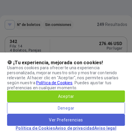
249
Resultados
N° de boletos
Sin comisiones
342
276.46 USD
Fila
:
14
Por lugar
4
Boletos
,
Parejas
321
🍪 ¡Tu experiencia, mejorada con cookies!
286.00 USD
Fila
:
13
Por lugar
Usamos cookies para ofrecerte una experiencia
2
Boletos
,
Todos juntos
personalizada, mejorar nuestro sitio y mostrar contenido
relevante. Al hacer clic en "Aceptar", nos permites usarlas
339
288.64 USD
según nuestra
Política de Cookies
.
Puedes ajustar tus
Fila
:
18
Por lugar
1
Boletos
,
Todos juntos
preferencias en cualquier momento.
Aceptar
319
291.72 USD
Fila
:
17
Por lugar
2
Boletos
,
Todos juntos
Denegar
342
300.22 USD
Ver Preferencias
Fila
:
19
Por lugar
2
Boletos
,
Todos juntos
Política de Cookies
Aviso de privacidad
Aviso legal