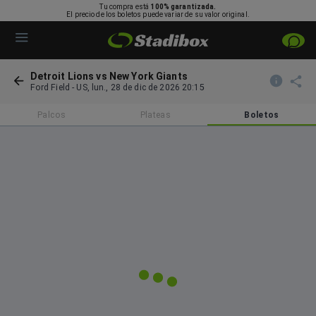
Tu compra está
100% garantizada.
El precio de los boletos puede variar de su valor original.
Detroit Lions vs New York Giants
Ford Field
-
US
,
lun., 28 de dic de 2026 20:15
Palcos
Plateas
Boletos