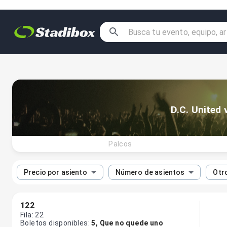
D.C. United 
Palcos
Precio por asiento
Número de asientos
Otro
122
Fila
:
22
Boletos disponibles
:
5
,
Que no quede uno