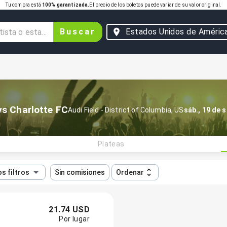
Tu compra está
100% garantizada.
El precio de los boletos puede variar de su valor original.
Buscar
Estados Unidos de Améric
vs Charlotte FC
Audi Field
-
District of Columbia
,
US
sáb., 19 de 
Plateas
s filtros
Sin comisiones
Ordenar
21.74 USD
Por lugar