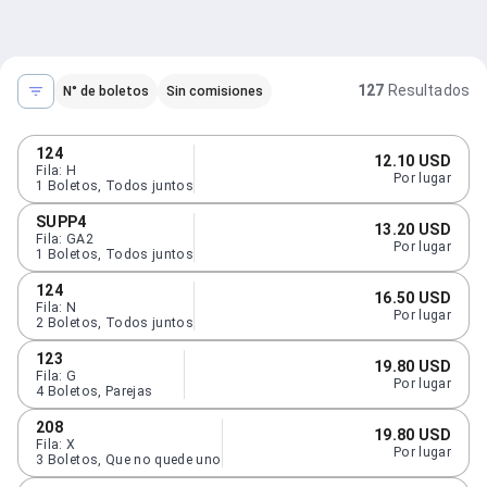
127
Resultados
N° de boletos
Sin comisiones
124
12.10 USD
Fila
:
H
Por lugar
1
Boletos
,
Todos juntos
SUPP4
13.20 USD
Fila
:
GA2
Por lugar
1
Boletos
,
Todos juntos
124
16.50 USD
Fila
:
N
Por lugar
2
Boletos
,
Todos juntos
123
19.80 USD
Fila
:
G
Por lugar
4
Boletos
,
Parejas
208
19.80 USD
Fila
:
X
Por lugar
3
Boletos
,
Que no quede uno