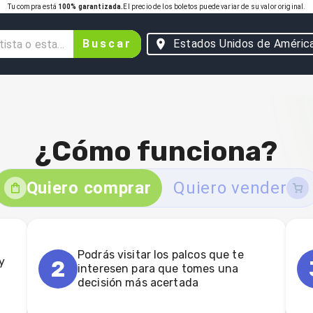
Tu compra está
100% garantizada.
El precio de los boletos puede variar de su valor original.
Buscar
Estados Unidos de Améric
¿Cómo funciona?
Quiero comprar
Quiero vender
Podrás visitar los palcos que te
y
2
interesen para que tomes una
decisión más acertada