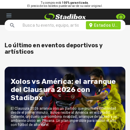
Tu compra está
100% garantizada.
El precio de los boletos puede variar de su valor original.
Estados Unidos d
Lo último en eventos deportivos y
artísticos
Xolos vs América: el arranque
del Clausura 2026 con
Stadibox
El Clausura 2026 arranca con un partido que promete intensidad
desde el primer minuto. Xolos recibe al América en el Estadio
Caliente, un duelo que combina rivalidad, arranque de torneo y un
ambiente único en Tijuana. Un plan imperdible para iniciar el año
con fútbol de alto nivel.