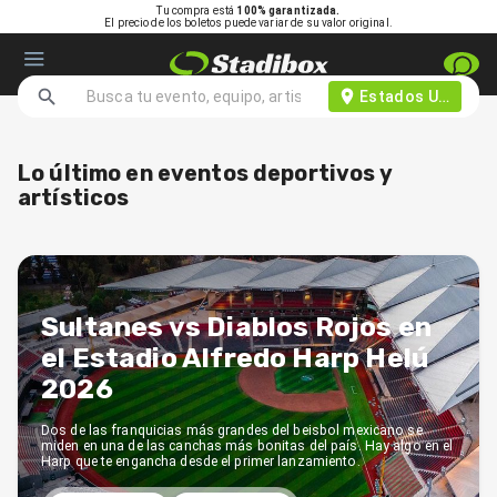
Tu compra está
100% garantizada.
El precio de los boletos puede variar de su valor original.
Estados Unidos d
Lo último en eventos deportivos y
artísticos
Sultanes vs Diablos Rojos en
el Estadio Alfredo Harp Helú
2026
Dos de las franquicias más grandes del beisbol mexicano se
miden en una de las canchas más bonitas del país. Hay algo en el
Harp que te engancha desde el primer lanzamiento.