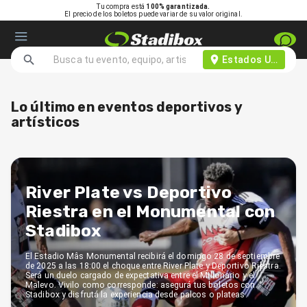
Tu compra está
100% garantizada.
El precio de los boletos puede variar de su valor original.
Estados Unidos d
Lo último en eventos deportivos y
artísticos
River Plate vs Deportivo
Riestra en el Monumental con
Stadibox
El Estadio Mâs Monumental recibirá el domingo 28 de septiembre
de 2025 a las 18:00 el choque entre River Plate y Deportivo Riestra.
Será un duelo cargado de expectativa entre el Millonario y el
Malevo. Vivilo como corresponde: asegurá tus boletos con
Stadibox y disfrutá la experiencia desde palcos o plateas.