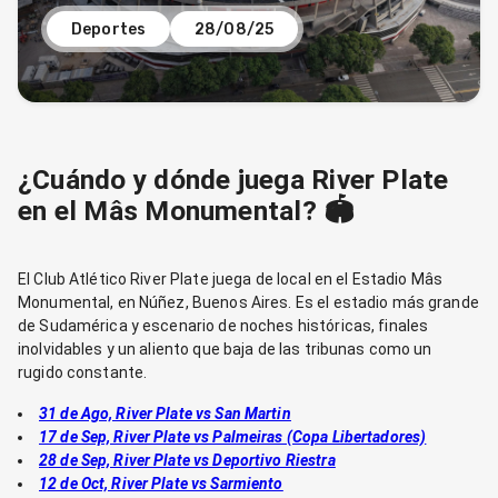
Deportes
28/08/25
¿Cuándo y dónde juega River Plate
en el Mâs Monumental? 🏟️
El Club Atlético River Plate juega de local en el Estadio Mâs
Monumental, en Núñez, Buenos Aires. Es el estadio más grande
de Sudamérica y escenario de noches históricas, finales
inolvidables y un aliento que baja de las tribunas como un
rugido constante.
31 de Ago, River Plate vs San Martin
17 de Sep, River Plate vs Palmeiras (Copa Libertadores)
28 de Sep, River Plate vs Deportivo Riestra
12 de Oct, River Plate vs Sarmiento