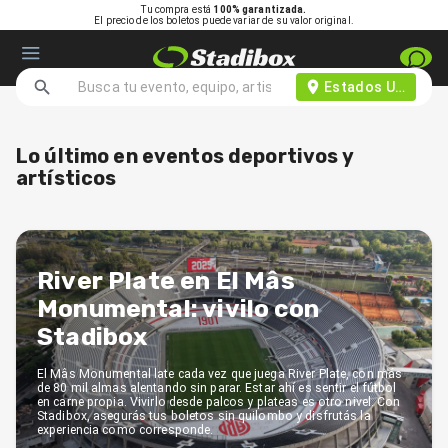
Tu compra está
100% garantizada.
El precio de los boletos puede variar de su valor original.
Estados Unidos d
Lo último en eventos deportivos y
artísticos
River Plate en El Mâs
Monumental: vivilo con
Stadibox
El Mâs Monumental late cada vez que juega River Plate, con más
de 80 mil almas alentando sin parar. Estar ahí es sentir el fútbol
en carne propia. Vivirlo desde palcos y plateas es otro nivel. Con
Stadibox, asegurás tus boletos sin quilombo y disfrutás la
experiencia como corresponde.