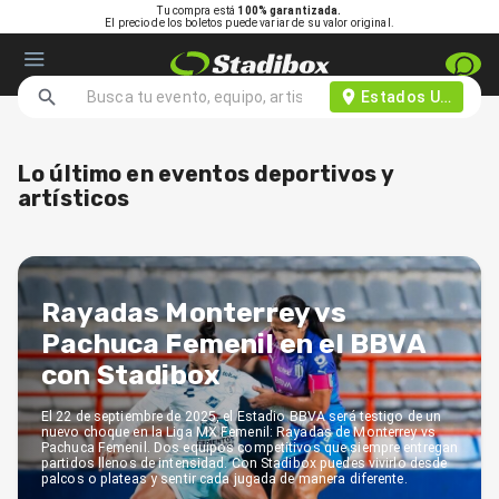
Tu compra está
100% garantizada.
El precio de los boletos puede variar de su valor original.
Estados Unidos d
Lo último en eventos deportivos y
artísticos
Rayadas Monterrey vs
Pachuca Femenil en el BBVA
con Stadibox
El 22 de septiembre de 2025, el Estadio BBVA será testigo de un
nuevo choque en la Liga MX Femenil: Rayadas de Monterrey vs
Pachuca Femenil. Dos equipos competitivos que siempre entregan
partidos llenos de intensidad. Con Stadibox puedes vivirlo desde
palcos o plateas y sentir cada jugada de manera diferente.