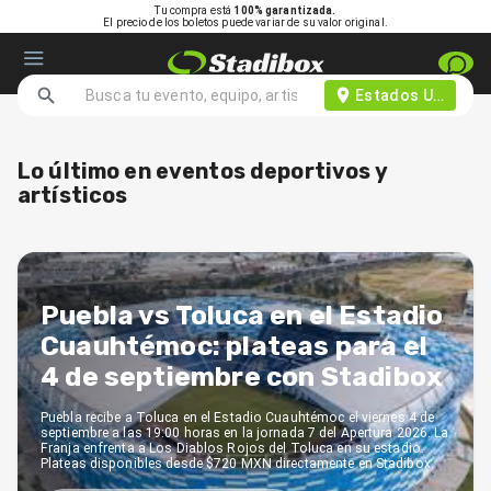
Tu compra está
100% garantizada.
El precio de los boletos puede variar de su valor original.
Estados Unidos d
Lo último en eventos deportivos y
artísticos
Puebla vs Toluca en el Estadio
Cuauhtémoc: plateas para el
4 de septiembre con Stadibox
Puebla recibe a Toluca en el Estadio Cuauhtémoc el viernes 4 de
septiembre a las 19:00 horas en la jornada 7 del Apertura 2026. La
Franja enfrenta a Los Diablos Rojos del Toluca en su estadio.
Plateas disponibles desde $720 MXN directamente en Stadibox.