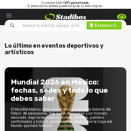
Tu compra está
100% garantizada.
El precio de los boletos puede variar de su valor original.
Estados Unidos d
Lo último en eventos deportivos y
artísticos
Mundial 2026 en México:
fechas, sedes y todo lo que
debes saber
El Mundial México 2026 será el más grande en la historia del
fútbol: 48 selecciones, tres sedes mexicanas y un formato
renovado. Aquí te explicamos fechas, estadios, partidos
confirmados y todo lo que necesitas saber sobre la Copa del
Mundo que hará historia.