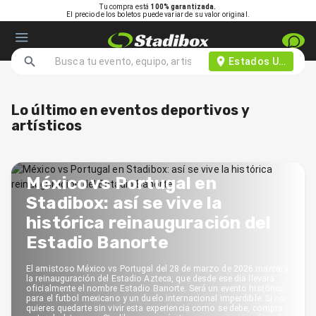
Tu compra está
100% garantizada.
El precio de los boletos puede variar de su valor original.
Estados Unidos d
Lo último en eventos deportivos y
artísticos
México vs Portugal en
Stadibox: así se vive la
histórica reinauguración del
Estadio Banorte
El amistoso México vs Portugal del 28 de marzo de 2026 marcará
la reinauguración del Estadio Azteca, que desde ese día llevará
oficialmente el nombre Estadio Banorte. Será un evento histórico
para el futbol mexicano y un duelo internacional imperdible. Si no
quieres quedarte sin vivir esta experiencia como se debe, compra