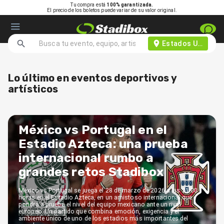
Tu compra está
100% garantizada.
El precio de los boletos puede variar de su valor original.
Estados Unidos d
Lo último en eventos deportivos y
artísticos
México vs Portugal en el
Estadio Azteca: una prueba
internacional rumbo a
grandes retos Stadibox
México vs Portugal se juega el 28 de marzo de 2026 a las 21:00
horas en el Estadio Azteca, en un amistoso internacional que
pondrá a prueba el nivel del equipo mexicano ante un rival
europeo. Un partido que combina emoción, exigencia y el
ambiente único de uno de los estadios más importantes del