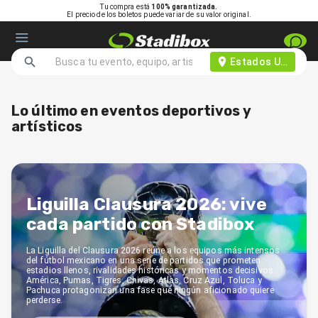
Tu compra está
100% garantizada.
El precio de los boletos puede variar de su valor original.
Estados Unidos d
Lo último en eventos deportivos y
artísticos
Liguilla Clausura 2026: vive
cada partido con Stadibox
La Liguilla del Clausura 2026 reúne a los equipos más intensos
del fútbol mexicano en una serie de partidos que prometen
estadios llenos, rivalidades históricas y momentos decisivos.
América, Pumas, Tigres, Chivas, Atlas, Cruz Azul, Toluca y
Pachuca protagonizan una fase que ningún aficionado quiere
perderse.