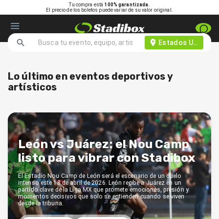
Tu compra está
100% garantizada.
El precio de los boletos puede variar de su valor original.
Estados Unidos d
Lo último en eventos deportivos y
artísticos
León vs Juárez: el Nou Camp
listo para vibrar con Stadibox
El Estadio Nou Camp de León será el escenario de un duelo
intenso este 18 de abril de 2026. León recibe a Juárez en un
partido clave de la Liga MX que promete emociones, presión y
momentos decisivos que solo se entienden cuando se viven
desde la tribuna.