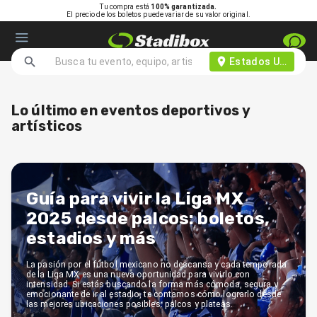
Tu compra está
100% garantizada.
El precio de los boletos puede variar de su valor original.
Estados Unidos d
Lo último en eventos deportivos y
artísticos
Guía para vivir la Liga MX
2025 desde palcos: boletos,
estadios y más
La pasión por el fútbol mexicano no descansa y cada temporada
de la Liga MX es una nueva oportunidad para vivirlo con
intensidad. Si estás buscando la forma más cómoda, segura y
emocionante de ir al estadio, te contamos cómo lograrlo desde
las mejores ubicaciones posibles: palcos y plateas.