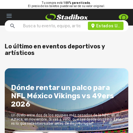
Tu compra está
100% garantizada.
El precio de los boletos puede variar de su valor original.
Estados Unidos d
Lo último en eventos deportivos y
artísticos
Dónde rentar un palco para
NFL México Vikings vs 49ers
2026
Un duelo entre dos de los equipos más pesados de la NFC, en el
Azteca, en noviembre. Si vas a verlo, que sea desde un palco. Esto
es lo que necesitas saber antes de elegir tu lugar.