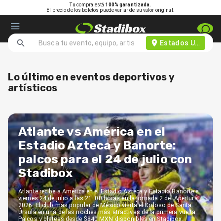
Tu compra está
100% garantizada.
El precio de los boletos puede variar de su valor original.
Estados Unidos d
Lo último en eventos deportivos y
artísticos
Atlante vs América en el
Estadio Azteca y Banorte:
palcos para el 24 de julio con
Stadibox
Atlante recibe a América en el Estadio Azteca y Estadio Banorte el
viernes 24 de julio a las 21 :00 horas en la jornada 2 del Apertura
2026. El club más popular de México visita el Coloso de Santa
Úrsula en una de las noches más atractivas de la primera vuelta.
Palcos y plateas desde $840 MXN disponibles en Stadibox.