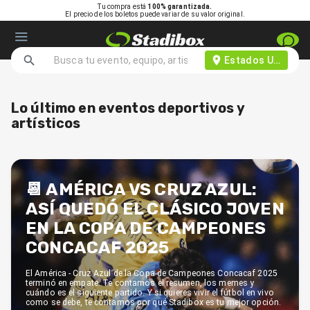
Tu compra está
100% garantizada.
El precio de los boletos puede variar de su valor original.
Estados Unidos d
Lo último en eventos deportivos y
artísticos
📆 AMÉRICA VS CRUZ AZUL:
ASÍ QUEDÓ EL CLÁSICO JOVEN
EN LA COPA DE CAMPEONES
CONCACAF 2025
El América - Cruz Azul de la Copa de Campeones Concacaf 2025
terminó en empate. Te contamos el resumen, los memes y
cuándo es el siguiente partido. Y si quieres vivir el fútbol en vivo
como se debe, te contamos por qué Stadibox es tu mejor opción.