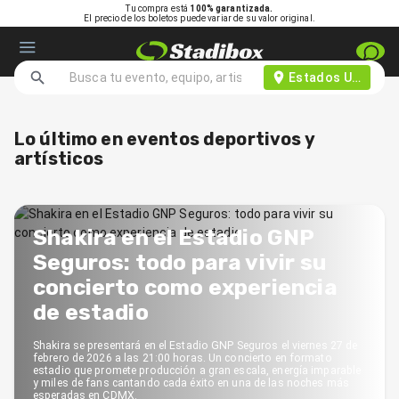
Tu compra está
100% garantizada.
El precio de los boletos puede variar de su valor original.
Estados Unidos d
Lo último en eventos deportivos y
artísticos
Shakira en el Estadio GNP
Seguros: todo para vivir su
concierto como experiencia
de estadio
Shakira se presentará en el Estadio GNP Seguros el viernes 27 de
febrero de 2026 a las 21:00 horas. Un concierto en formato
estadio que promete producción a gran escala, energía imparable
y miles de fans cantando cada éxito en una de las noches más
esperadas en CDMX.