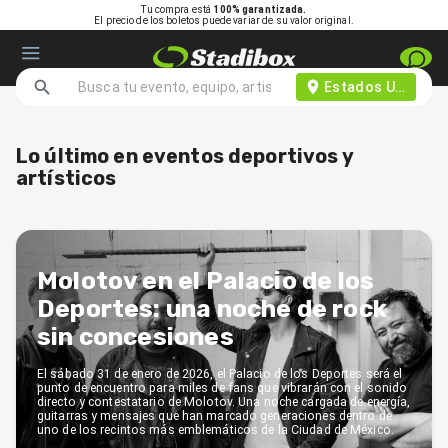
Tu compra está
100% garantizada.
El precio de los boletos puede variar de su valor original.
Estados Unidos d
Lo último en eventos deportivos y
artísticos
Molotov en el Palacio de los
Deportes: una noche de rock
sin concesiones
El sábado 31 de enero de 2026, el Palacio de los Deportes será el
punto de encuentro para miles de fans que vibrarán con el sonido
directo y contestatario de Molotov. Una noche cargada de energía,
guitarras y mensajes que han marcado generaciones dentro de
uno de los recintos más emblemáticos de la Ciudad de México.