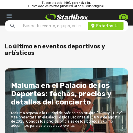
Tu compra está
100% garantizada.
El precio de los boletos puede variar de su valor original.
Estados Unidos d
Lo último en eventos deportivos y
artísticos
Maluma en el Palacio de los
Deportes: fechas, precios y
detalles del concierto
Maluma regresa a la Ciudad de México con su gira "+Pretty +Dirty"
y se presentará en el Palacio de los Deportes el 6, 8 y 9 de agosto
de 2025. Conoce los precios oficiales de los boletos y cómo
adquirirlos para este esperado evento.