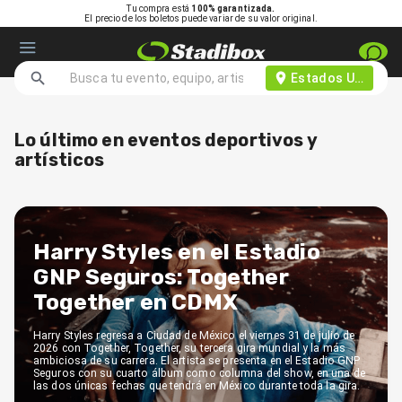
Tu compra está
100% garantizada.
El precio de los boletos puede variar de su valor original.
Estados Unidos d
Lo último en eventos deportivos y
artísticos
Harry Styles en el Estadio
GNP Seguros: Together
Together en CDMX
Harry Styles regresa a Ciudad de México el viernes 31 de julio de
2026 con Together, Together, su tercera gira mundial y la más
ambiciosa de su carrera. El artista se presenta en el Estadio GNP
Seguros con su cuarto álbum como columna del show, en una de
las dos únicas fechas que tendrá en México durante toda la gira.