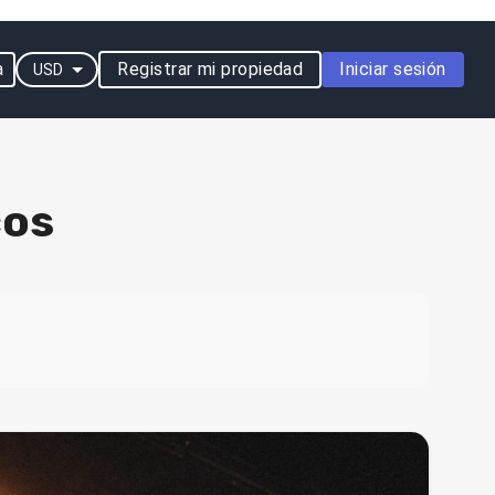
a
Registrar mi propiedad
Iniciar sesión
USD
cos