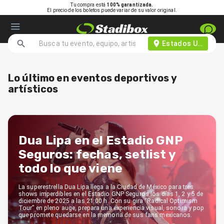
Tu compra está
100% garantizada.
El precio de los boletos puede variar de su valor original.
Estados Unidos d
Lo último en eventos deportivos y
artísticos
Dua Lipa en el Estadio GNP
Seguros: fechas, setlist y
todo lo que viene
La superestrella Dua Lipa llega a la Ciudad de México para tres
shows imperdibles en el Estadio GNP Seguros los días 1, 2 y 5 de
diciembre de 2025 a las 21:00 h. Con su gira “Radical Optimism
Tour” en pleno auge, prepara una experiencia visual, sonora y pop
que promete quedarse en la memoria de sus fans mexicanos.