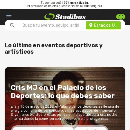
Tu compra está
100% garantizada.
El precio de los boletos puede variar de su valor original.
Estados Unidos d
Lo último en eventos deportivos y
artísticos
Cris MJ en el Palacio de los
Deportes: lo que debes saber
El 9 y 10 de mayo de 2026, el Palacio de los Deportes se llenará de
energía con uno de los conciertos más esperados del momento.
Si ya tienes boletos o estás por asistir, prepárate para una noche
intensa donde la conexión con el público será protagonista.