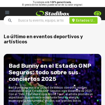
Tu compra está
100% garantizada.
El precio de los boletos puede variar de su valor original.
Estados Unidos d
Lo último en eventos deportivos y
artísticos
Bad Bunny en el Estadio GNP
Seguros: todo sobre sus
conciertos 2025
Bad Bunny regresa a la Ciudad de México con ocho noches
inolvidables en el Estadio GNP Seguros este diciembre de 2025.
Con el “Debí Tirar Más Fotos World Tour”, el artista promete un
espectáculo visualmente impactante lleno de energía,
escenografía monumental y todos sus grandes éxitos.