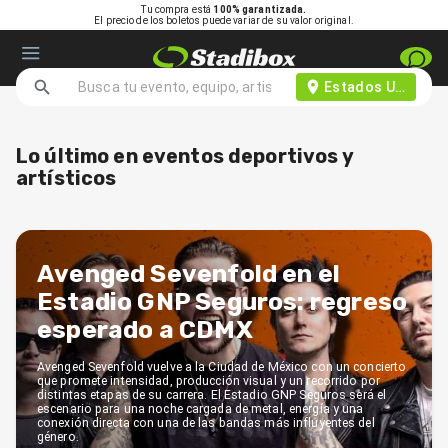
Tu compra está
100% garantizada.
El precio de los boletos puede variar de su valor original.
Estados Unidos d
Lo último en eventos deportivos y
artísticos
Avenged Sevenfold en el
Estadio GNP Seguros: regreso
esperado a CDMX
Avenged Sevenfold vuelve a la Ciudad de México con un concierto
que promete intensidad, producción visual y un recorrido por
distintas etapas de su carrera. El Estadio GNP Seguros será el
escenario para una noche cargada de metal, energía y una
conexión directa con una de las bandas más influyentes del
género.